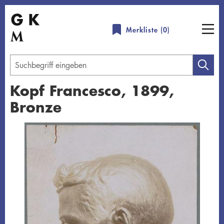
Direkt
zum
Merkliste (
0
)
Inhalt
Geben
Sie
Kopf Francesco, 1899,
einen
Bronze
Suchbegriff
ein
Übersicht schließen