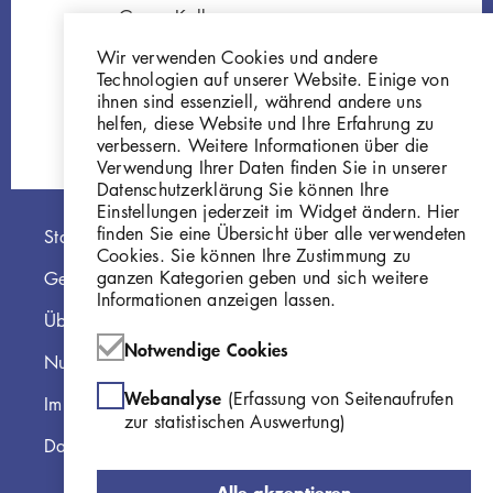
Georg Kolbe
Kopf Francesco, 1899,
Wir verwenden Cookies und andere
Bronze
Technologien auf unserer Website. Einige von
GKFo-0003_001
ihnen sind essenziell, während andere uns
helfen, diese Website und Ihre Erfahrung zu
verbessern. Weitere Informationen über die
Verwendung Ihrer Daten finden Sie in unserer
Datenschutzerklärung Sie können Ihre
Einstellungen jederzeit im Widget ändern. Hier
Hauptnavigation
finden Sie eine Übersicht über alle verwendeten
Startseite
Cookies. Sie können Ihre Zustimmung zu
ganzen Kategorien geben und sich weitere
Georg Kolbe Museum
Informationen anzeigen lassen.
Über die Online Sammlung
Notwendige Cookies
Nutzungshinweise
Webanalyse
(Erfassung von Seitenaufrufen
Impressum
zur statistischen Auswertung)
Datenschutzerklärung
Alle akzeptieren