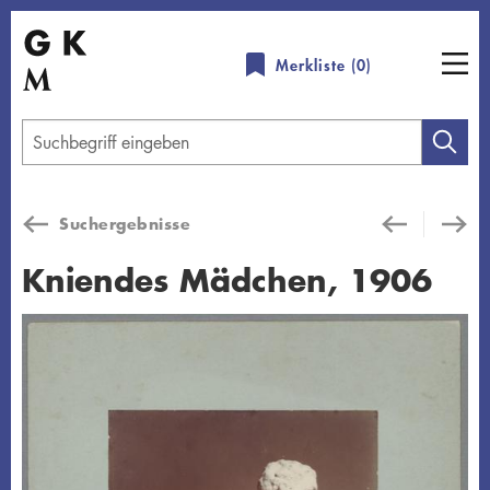
Direkt
zum
Merkliste (
0
)
Inhalt
Geben
Sie
einen
Suchergebnisse
Suchbegriff
ein
Kniendes Mädchen, 1906
Übersicht schließen