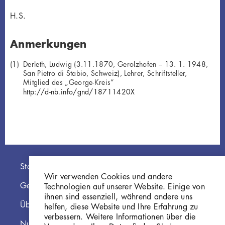
H.S.
Anmerkungen
Derleth, Ludwig (3.11.1870, Gerolzhofen – 13. 1. 1948,
San Pietro di Stabio, Schweiz), Lehrer, Schriftsteller,
Mitglied des „George-Kreis“
http://d-nb.info/gnd/18711420X
Hauptnavigation
Startseite
Wir verwenden Cookies und andere
Georg Kolbe Museum
Technologien auf unserer Website. Einige von
ihnen sind essenziell, während andere uns
Über die Online Sammlung
helfen, diese Website und Ihre Erfahrung zu
verbessern. Weitere Informationen über die
Nutzungshinweise