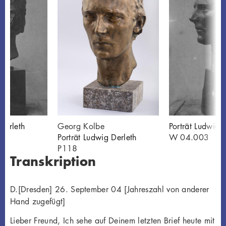
Derleth
Georg Kolbe
Porträt Ludwig 
Porträt Ludwig Derleth
W 04.003
P118
Transkription
D.[Dresden] 26. September 04 [Jahreszahl von anderer
Hand zugefügt]
Lieber Freund, Ich sehe auf Deinem letzten Brief heute mit