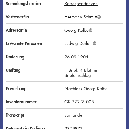
Sammlungsbereich
Korrespondenzen
Verfasser*in
Hermann Schmitt
G
N
D
Adressat*in
Georg Kolbe
G
N
D
Erwähnte Personen
Ludwig Derleth
G
N
D
Datierung
26.09.1904
Umfang
1 Brief, 4 Blatt mit
Briefumschlag
Erwerbung
Nachlass Georg Kolbe
Inventarnummer
GK.372.2_005
Transkript
vorhanden
Datensatz in Kalliope
3379872