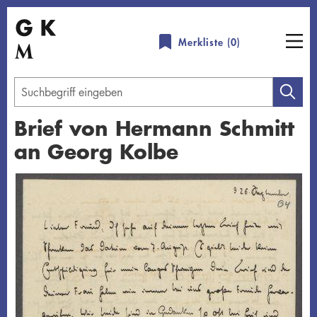
Direkt
zum
Merkliste (
0
)
Inhalt
Geben
Sie
Brief von Hermann Schmitt
einen
an Georg Kolbe
Suchbegriff
ein
Übersicht schließen