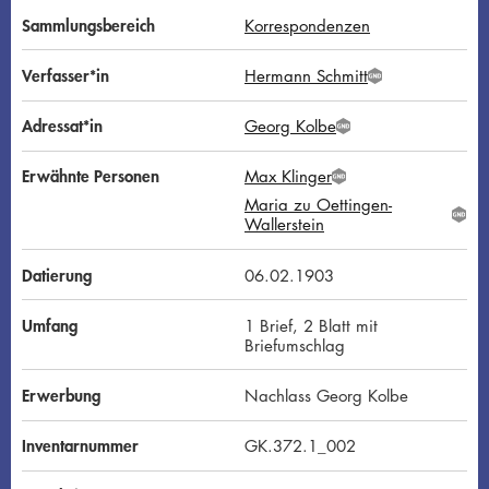
Sammlungsbereich
Korrespondenzen
Verfasser*in
Hermann Schmitt
G
N
D
Adressat*in
Georg Kolbe
G
N
D
Erwähnte Personen
Max Klinger
G
Maria zu Oettingen-
N
G
Wallerstein
D
N
D
Datierung
06.02.1903
Umfang
1 Brief, 2 Blatt mit
Briefumschlag
Erwerbung
Nachlass Georg Kolbe
Inventarnummer
GK.372.1_002