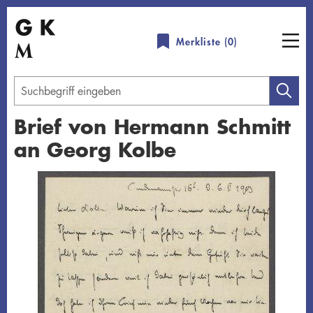
Direkt
zum
Merkliste (
0
)
Inhalt
Geben
Sie
Brief von Hermann Schmitt
einen
an Georg Kolbe
Suchbegriff
ein
Übersicht schließen