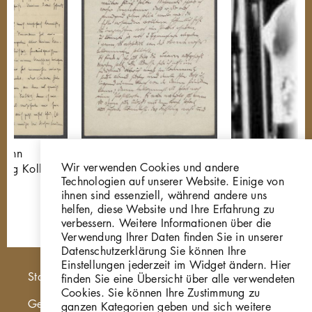
rmann
Brief von Georg Kolbe
Porträtbüste Na
Wir verwenden Cookies und andere
eorg Kolbe
an Hermann Schmitt
W 04.001
Technologien auf unserer Website. Einige von
02
GK.616.3_003
ihnen sind essenziell, während andere uns
helfen, diese Website und Ihre Erfahrung zu
verbessern. Weitere Informationen über die
Verwendung Ihrer Daten finden Sie in unserer
Datenschutzerklärung Sie können Ihre
Einstellungen jederzeit im Widget ändern. Hier
Hauptnavigation
Startseite
finden Sie eine Übersicht über alle verwendeten
Cookies. Sie können Ihre Zustimmung zu
Georg Kolbe Museum
ganzen Kategorien geben und sich weitere