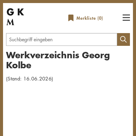
Direkt
zum
Merkliste (
0
)
Inhalt
Geben
Sie
Werkverzeichnis Georg
einen
Kolbe
Suchbegriff
ein
(Stand: 16.06.2026)
Übersicht schließen