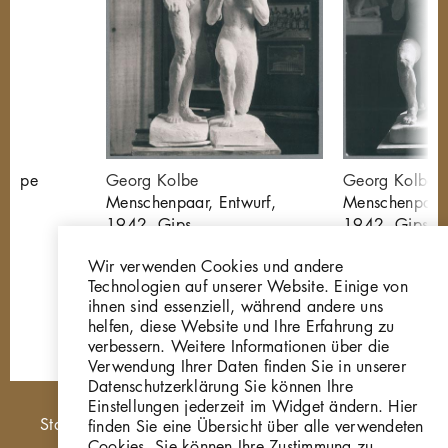
ruppe
Georg Kolbe
Georg Kolbe
Menschenpaar, Entwurf,
Menschenpaar,
1942, Gips
1942, Gips
GKFo-0515_002
GKFo-0515_
Wir verwenden Cookies und andere
Technologien auf unserer Website. Einige von
ihnen sind essenziell, während andere uns
helfen, diese Website und Ihre Erfahrung zu
verbessern. Weitere Informationen über die
Verwendung Ihrer Daten finden Sie in unserer
Datenschutzerklärung Sie können Ihre
Einstellungen jederzeit im Widget ändern. Hier
Hauptnavigation
Startseite
finden Sie eine Übersicht über alle verwendeten
Cookies. Sie können Ihre Zustimmung zu