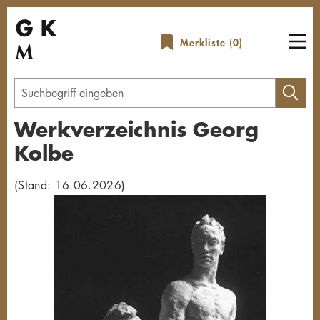
Direkt
zum
Merkliste (
0
)
Inhalt
Geben
Sie
Werkverzeichnis Georg
einen
Kolbe
Suchbegriff
ein
(Stand: 16.06.2026)
Übersicht schließen