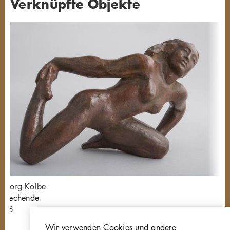
Verknüpfte Objekte
Georg Kolbe
Kriechende
P28
Wir verwenden Cookies und andere