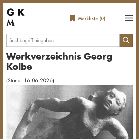
Direkt
zum
Merkliste (
0
)
Inhalt
Geben
Sie
Werkverzeichnis Georg
einen
Kolbe
Suchbegriff
ein
(Stand: 16.06.2026)
Übersicht schließen