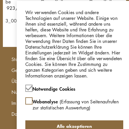
Kolbe
Georg Kolbe
Georg Kolbe
e, 1923/24,
Kniende
Kniende
Wir verwenden Cookies und andere
P29
Gi246
Technologien auf unserer Website. Einige von
0243_002
ihnen sind essenziell, während andere uns
helfen, diese Website und Ihre Erfahrung zu
verbessern. Weitere Informationen über die
Verwendung Ihrer Daten finden Sie in unserer
Datenschutzerklärung Sie können Ihre
Einstellungen jederzeit im Widget ändern. Hier
Hauptnavigation
finden Sie eine Übersicht über alle verwendeten
Startseite
Cookies. Sie können Ihre Zustimmung zu
ganzen Kategorien geben und sich weitere
Georg Kolbe Museum
Informationen anzeigen lassen.
Über die Online Sammlung
Notwendige Cookies
Nutzungshinweise
Webanalyse
(Erfassung von Seitenaufrufen
Impressum
zur statistischen Auswertung)
Datenschutzerklärung
Alle akzeptieren