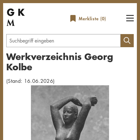
Direkt
zum
Merkliste (
0
)
Inhalt
Geben
Sie
Werkverzeichnis Georg
einen
Kolbe
Suchbegriff
ein
(Stand: 16.06.2026)
Übersicht schließen