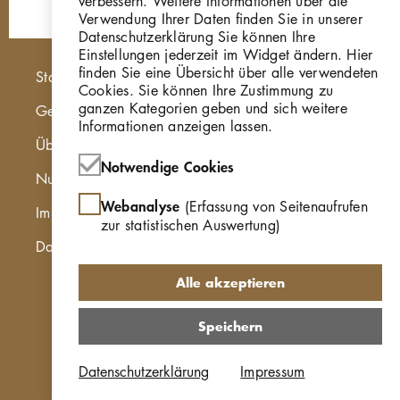
verbessern. Weitere Informationen über die
Verwendung Ihrer Daten finden Sie in unserer
Datenschutzerklärung Sie können Ihre
Einstellungen jederzeit im Widget ändern. Hier
Hauptnavigation
finden Sie eine Übersicht über alle verwendeten
Startseite
Cookies. Sie können Ihre Zustimmung zu
ganzen Kategorien geben und sich weitere
Georg Kolbe Museum
Informationen anzeigen lassen.
Über die Online Sammlung
Notwendige Cookies
Nutzungshinweise
Webanalyse
(Erfassung von Seitenaufrufen
Impressum
zur statistischen Auswertung)
Datenschutzerklärung
Alle akzeptieren
Speichern
Datenschutzerklärung
Impressum