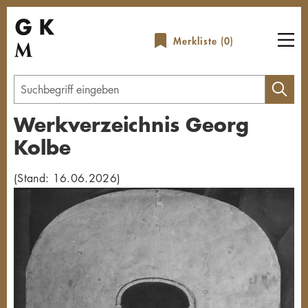
Direkt
zum
Merkliste (
0
)
Inhalt
Geben
Sie
Werkverzeichnis Georg
einen
Kolbe
Suchbegriff
ein
(Stand: 16.06.2026)
Übersicht schließen