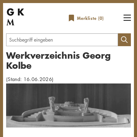
Direkt
zum
Merkliste (
0
)
Inhalt
Geben
Sie
Werkverzeichnis Georg
einen
Kolbe
Suchbegriff
ein
(Stand: 16.06.2026)
Übersicht schließen