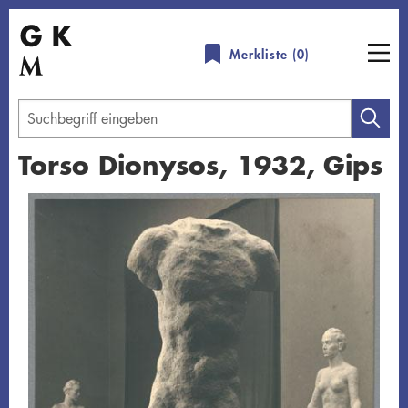
Direkt
zum
Merkliste (
0
)
Inhalt
Geben
Sie
Torso Dionysos, 1932, Gips
einen
Suchbegriff
Übersicht schließen
ein