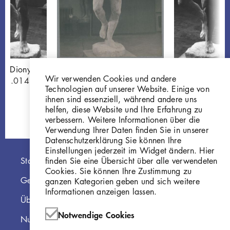
so Dionysos
Georg Kolbe
Torso Dionysos
Wir verwenden Cookies und andere
32.014
Dionysos, 1936, Gips
W 32.014
Technologien auf unserer Website. Einige von
GKFo-0408_001
ihnen sind essenziell, während andere uns
helfen, diese Website und Ihre Erfahrung zu
verbessern. Weitere Informationen über die
Verwendung Ihrer Daten finden Sie in unserer
Datenschutzerklärung Sie können Ihre
Einstellungen jederzeit im Widget ändern. Hier
Hauptnavigation
finden Sie eine Übersicht über alle verwendeten
Startseite
Cookies. Sie können Ihre Zustimmung zu
Georg Kolbe Museum
ganzen Kategorien geben und sich weitere
Informationen anzeigen lassen.
Über die Online Sammlung
Notwendige Cookies
Nutzungshinweise