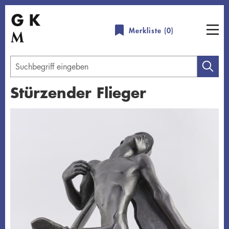
Direkt
zum
Merkliste (
0
)
Inhalt
Geben
Sie
Stürzender Flieger
einen
Suchbegriff
Übersicht schließen
ein