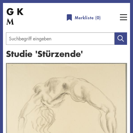
Direkt
zum
Merkliste (
0
)
Inhalt
Geben
Sie
Studie 'Stürzende'
einen
Suchbegriff
Übersicht schließen
ein