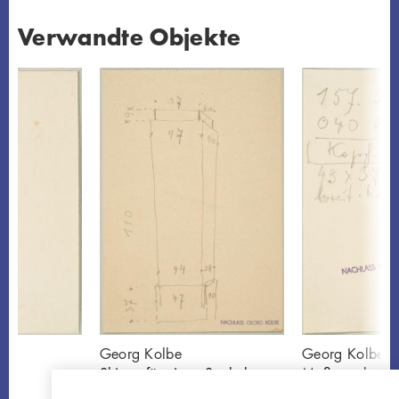
Verwandte Objekte
Georg Kolbe
Georg Kolbe
Skizze für einen Sockel
Maßangaben fü
Z414
Z414a