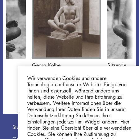
Georg Kolbe
Sitzende
Sitzende, 1921, Gips,
W 21.002
Wir verwenden Cookies und andere
farbig gefasst
Technologien auf unserer Website. Einige von
GKFo-0201_001
ihnen sind essenziell, während andere uns
helfen, diese Website und Ihre Erfahrung zu
verbessern. Weitere Informationen über die
Verwendung Ihrer Daten finden Sie in unserer
Datenschutzerklärung Sie können Ihre
Einstellungen jederzeit im Widget ändern. Hier
Hauptnavigation
Startseite
finden Sie eine Übersicht über alle verwendeten
Cookies. Sie können Ihre Zustimmung zu