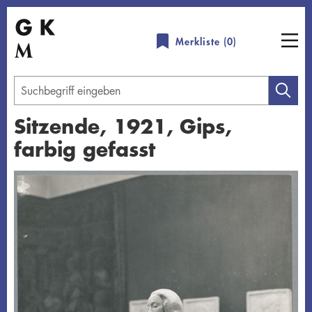
Direkt
zum
Merkliste (
0
)
Inhalt
Geben
Sie
Sitzende, 1921, Gips,
einen
farbig gefasst
Suchbegriff
ein
Übersicht schließen