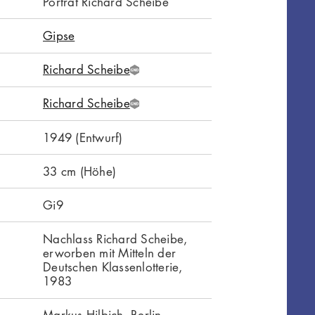
Porträt Richard Scheibe
Gipse
Richard Scheibe
G
N
Richard Scheibe
D
G
N
1949 (Entwurf)
D
33 cm (Höhe)
Gi9
Nachlass Richard Scheibe,
erworben mit Mitteln der
Deutschen Klassenlotterie,
1983
Markus Hilbich, Berlin