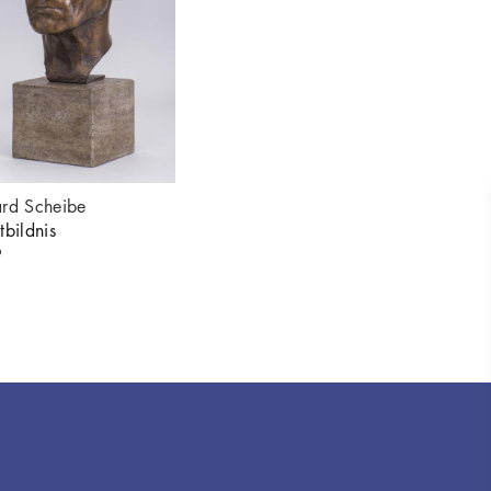
ard Scheibe
tbildnis
9