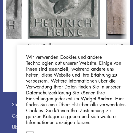
Georg Kolbe
Georg Kolb
Relief Heinrich Heine,
Relief Heinr
Wir verwenden Cookies und andere
1913/46, Gips
Gi500
Technologien auf unserer Website. Einige von
GKFo-0119_002
ihnen sind essenziell, während andere uns
helfen, diese Website und Ihre Erfahrung zu
verbessern. Weitere Informationen über die
Verwendung Ihrer Daten finden Sie in unserer
Datenschutzerklärung Sie können Ihre
Einstellungen jederzeit im Widget ändern. Hier
Hauptnavigation
finden Sie eine Übersicht über alle verwendeten
Startseite
Cookies. Sie können Ihre Zustimmung zu
Georg Kolbe Museum
ganzen Kategorien geben und sich weitere
Informationen anzeigen lassen.
Über die Online Sammlung