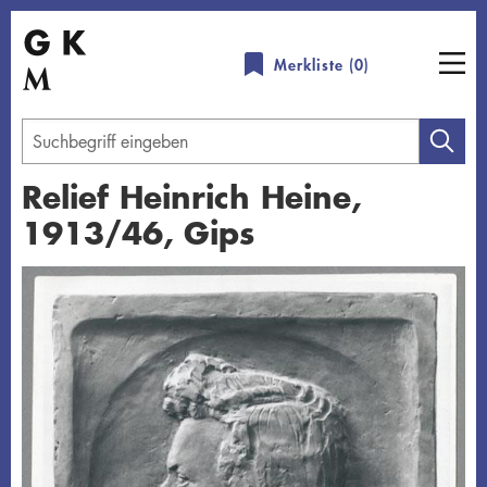
Direkt
zum
Merkliste (
0
)
Inhalt
Geben
Sie
Relief Heinrich Heine,
einen
1913/46, Gips
Suchbegriff
ein
Übersicht schließen