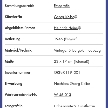
Sammlungsbereich
Fotografie
Künstler*in
Georg Kolbe
G
N
D
Abgebildete Person
Heinrich Heine
G
N
D
Datierung
1946 (Entwurf)
Material/Technik
Vintage, Silbergelatineabzug
Maße
23 x 17 cm (Fotomaß)
Inventarnummer
GKFo-0119_001
Erwerbung
Nachlass Georg Kolbe
Werkverzeichnis-Nr.
W 46.013
Fotograf*in
Unbekannte*r Künstler*in