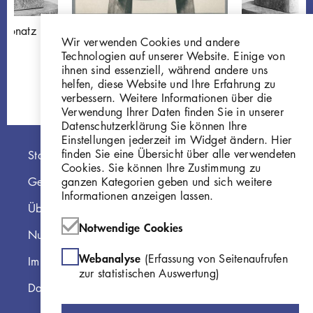
l Bonatz
Porträt Paul Bonatz,
Porträt Paul B
Wir verwenden Cookies und andere
1930, Bronze
W 30.022
Technologien auf unserer Website. Einige von
GKFo-0403_001
ihnen sind essenziell, während andere uns
helfen, diese Website und Ihre Erfahrung zu
verbessern. Weitere Informationen über die
Verwendung Ihrer Daten finden Sie in unserer
Datenschutzerklärung Sie können Ihre
Einstellungen jederzeit im Widget ändern. Hier
Hauptnavigation
finden Sie eine Übersicht über alle verwendeten
Startseite
Cookies. Sie können Ihre Zustimmung zu
ganzen Kategorien geben und sich weitere
Georg Kolbe Museum
Informationen anzeigen lassen.
Über die Online Sammlung
Notwendige Cookies
Nutzungshinweise
Webanalyse
(Erfassung von Seitenaufrufen
Impressum
zur statistischen Auswertung)
Datenschutzerklärung