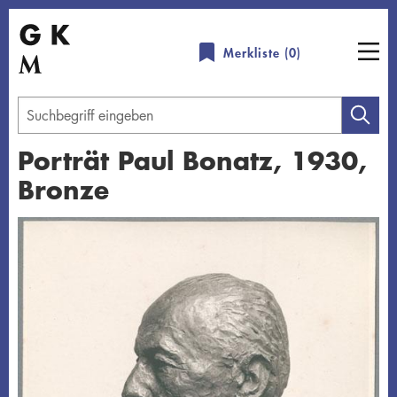
Direkt
zum
Merkliste (
0
)
Inhalt
Geben
Sie
Porträt Paul Bonatz, 1930,
einen
Bronze
Suchbegriff
ein
Übersicht schließen