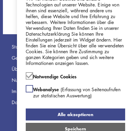
Porträt Benjamine Kolbe
GKFo-0008_0
Technologien auf unserer Website. Einige von
Gi211
ihnen sind essenziell, während andere uns
helfen, diese Website und Ihre Erfahrung zu
verbessern. Weitere Informationen über die
Verwendung Ihrer Daten finden Sie in unserer
Datenschutzerklärung Sie können Ihre
Einstellungen jederzeit im Widget ändern. Hier
Hauptnavigation
finden Sie eine Übersicht über alle verwendeten
Startseite
Cookies. Sie können Ihre Zustimmung zu
ganzen Kategorien geben und sich weitere
Georg Kolbe Museum
Informationen anzeigen lassen.
Über die Online Sammlung
Notwendige Cookies
Nutzungshinweise
Webanalyse
(Erfassung von Seitenaufrufen
Impressum
zur statistischen Auswertung)
Datenschutzerklärung
Alle akzeptieren
Speichern