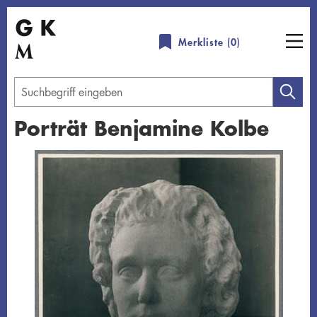
Direkt
zum
Merkliste (
0
)
Inhalt
Geben
Sie
Porträt Benjamine Kolbe
einen
Suchbegriff
Übersicht schließen
ein