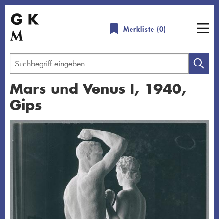
Direkt
zum
Merkliste (
0
)
Inhalt
Geben
Sie
Mars und Venus I, 1940,
einen
Gips
Suchbegriff
ein
Übersicht schließen