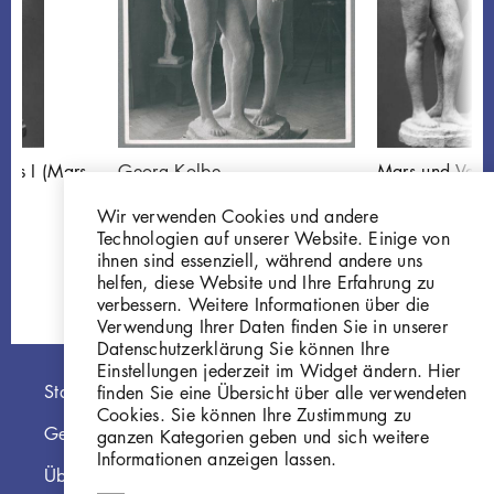
nus I (Mars
Georg Kolbe
Mars und Venu
)
Mars und Venus I,
der Kämpfer)
Wir verwenden Cookies und andere
1940, Gips
W 40.003
Technologien auf unserer Website. Einige von
GKFo-0500_001
ihnen sind essenziell, während andere uns
helfen, diese Website und Ihre Erfahrung zu
verbessern. Weitere Informationen über die
Verwendung Ihrer Daten finden Sie in unserer
Datenschutzerklärung Sie können Ihre
Einstellungen jederzeit im Widget ändern. Hier
Hauptnavigation
Startseite
finden Sie eine Übersicht über alle verwendeten
Cookies. Sie können Ihre Zustimmung zu
Georg Kolbe Museum
ganzen Kategorien geben und sich weitere
Informationen anzeigen lassen.
Über die Online Sammlung