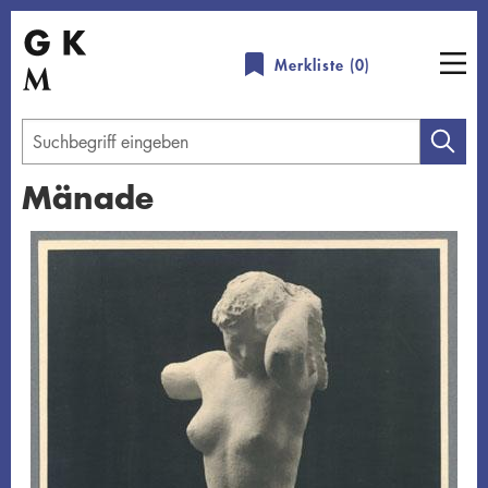
Direkt
zum
Merkliste (
0
)
Inhalt
Geben
Sie
Mänade
einen
Suchbegriff
Übersicht schließen
ein