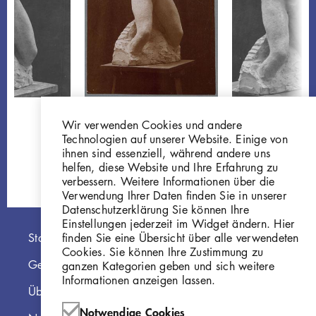
Georg Kolbe
Mänade
Wir verwenden Cookies und andere
7
Mänade
W 09.017
Technologien auf unserer Website. Einige von
GKFo-0071_001
ihnen sind essenziell, während andere uns
helfen, diese Website und Ihre Erfahrung zu
verbessern. Weitere Informationen über die
Verwendung Ihrer Daten finden Sie in unserer
Datenschutzerklärung Sie können Ihre
Einstellungen jederzeit im Widget ändern. Hier
Hauptnavigation
finden Sie eine Übersicht über alle verwendeten
Startseite
Cookies. Sie können Ihre Zustimmung zu
Georg Kolbe Museum
ganzen Kategorien geben und sich weitere
Informationen anzeigen lassen.
Über die Online Sammlung
Notwendige Cookies