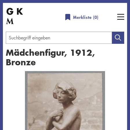
Direkt
zum
Merkliste (
0
)
Inhalt
Geben
Sie
Mädchenfigur, 1912,
einen
Bronze
Suchbegriff
ein
Übersicht schließen