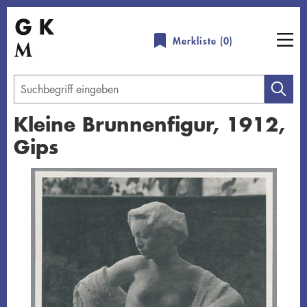
Direkt
zum
Merkliste (
0
)
Inhalt
Geben
Sie
Kleine Brunnenfigur, 1912,
einen
Gips
Suchbegriff
ein
Übersicht schließen