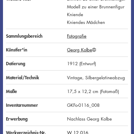
Modell zu einer Brunnenfigur
Kniende
Kniendes Mädchen
Sammlungsbereich
Fotografie
Künstler*in
Georg Kolbe
G
N
D
Datierung
1912 (Entwurf)
Material/Technik
Vintage, Silbergelatineabzug
Maße
17,5 x 12,2 cm (Fotomaß)
Inventarnummer
GKFo-0116_008
Erwerbung
Nachlass Georg Kolbe
Werkverzeichnis-Nr.
W 12.016