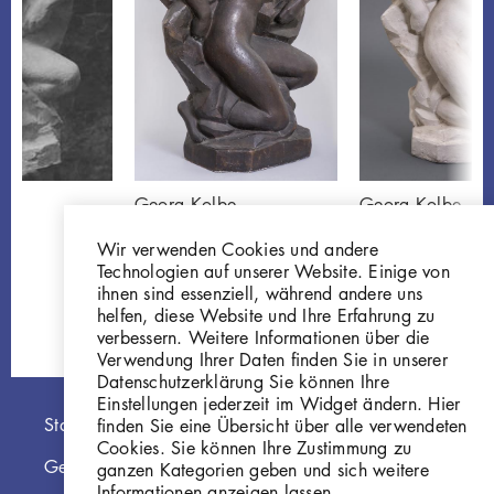
Georg Kolbe
Georg Kolbe
Brunnenfigur
Brunnenfigur
Wir verwenden Cookies und andere
P10
Gi242
Technologien auf unserer Website. Einige von
ihnen sind essenziell, während andere uns
helfen, diese Website und Ihre Erfahrung zu
verbessern. Weitere Informationen über die
Verwendung Ihrer Daten finden Sie in unserer
Datenschutzerklärung Sie können Ihre
Einstellungen jederzeit im Widget ändern. Hier
Hauptnavigation
Startseite
finden Sie eine Übersicht über alle verwendeten
Cookies. Sie können Ihre Zustimmung zu
Georg Kolbe Museum
ganzen Kategorien geben und sich weitere
Informationen anzeigen lassen.