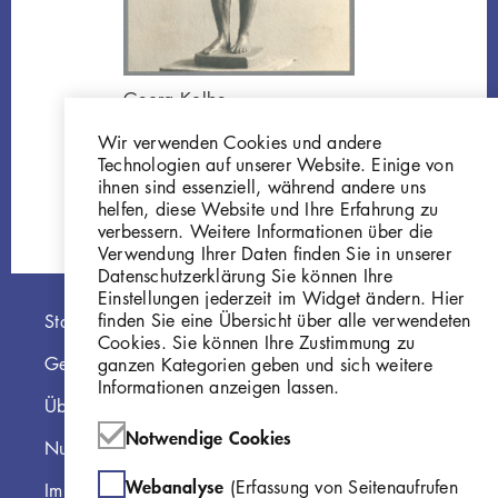
Georg Kolbe
Entwurf Junges Weib,
Wir verwenden Cookies und andere
1938, Bronze
Technologien auf unserer Website. Einige von
GKFo-0492_001
ihnen sind essenziell, während andere uns
helfen, diese Website und Ihre Erfahrung zu
verbessern. Weitere Informationen über die
Verwendung Ihrer Daten finden Sie in unserer
Datenschutzerklärung Sie können Ihre
Einstellungen jederzeit im Widget ändern. Hier
Hauptnavigation
finden Sie eine Übersicht über alle verwendeten
Startseite
Cookies. Sie können Ihre Zustimmung zu
Georg Kolbe Museum
ganzen Kategorien geben und sich weitere
Informationen anzeigen lassen.
Über die Online Sammlung
Notwendige Cookies
Nutzungshinweise
Webanalyse
(Erfassung von Seitenaufrufen
Impressum