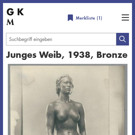
Direkt
zum
Merkliste (
1
)
Inhalt
Geben
Sie
Junges Weib, 1938, Bronze
einen
Suchbegriff
Übersicht schließen
ein