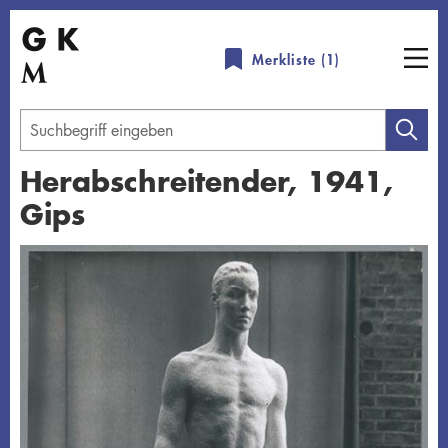
Direkt
zum
Merkliste (
1
)
Inhalt
Geben
Sie
Herabschreitender, 1941,
einen
Gips
Suchbegriff
ein
Übersicht schließen