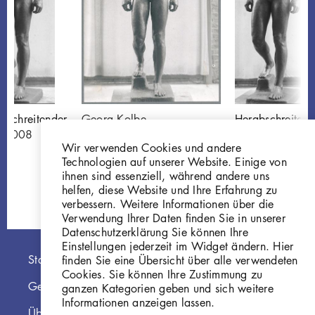
bschreitender
Georg Kolbe
Herabschreitend
0.008
Herabschreitender,
W 40.008
Wir verwenden Cookies und andere
1941, Bronze
Technologien auf unserer Website. Einige von
GKFo-0506_001
ihnen sind essenziell, während andere uns
helfen, diese Website und Ihre Erfahrung zu
verbessern. Weitere Informationen über die
Verwendung Ihrer Daten finden Sie in unserer
Datenschutzerklärung Sie können Ihre
Einstellungen jederzeit im Widget ändern. Hier
Hauptnavigation
Startseite
finden Sie eine Übersicht über alle verwendeten
Cookies. Sie können Ihre Zustimmung zu
Georg Kolbe Museum
ganzen Kategorien geben und sich weitere
Informationen anzeigen lassen.
Über die Online Sammlung