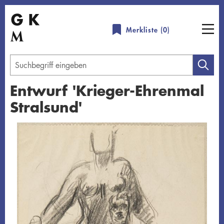
Direkt
zum
Merkliste (
0
)
Inhalt
Geben
Sie
Entwurf 'Krieger-Ehrenmal
einen
Stralsund'
Suchbegriff
ein
Übersicht schließen