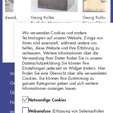
Stralsund,
Georg Kolbe
Georg Kolbe
Kopf des Mannes vom
Krieger-Ehrenmal
6
Krieger-Ehrenmal in
Stralsund, 1934
Wir verwenden Cookies und andere
Stralsund
Bronze auf Stein
Technologien auf unserer Website. Einige von
P151
GKFo-0450_00
ihnen sind essenziell, während andere uns
helfen, diese Website und Ihre Erfahrung zu
verbessern. Weitere Informationen über die
Verwendung Ihrer Daten finden Sie in unserer
Datenschutzerklärung Sie können Ihre
Einstellungen jederzeit im Widget ändern. Hier
Hauptnavigation
finden Sie eine Übersicht über alle verwendeten
Startseite
Cookies. Sie können Ihre Zustimmung zu
Georg Kolbe Museum
ganzen Kategorien geben und sich weitere
Informationen anzeigen lassen.
Über die Online Sammlung
Notwendige Cookies
Nutzungshinweise
Webanalyse
(Erfassung von Seitenaufrufen
Impressum