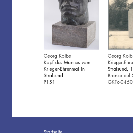
Georg Kolbe
Georg Kolb
Kopf des Mannes vom
Krieger-Ehr
Krieger-Ehrenmal in
Stralsund,
Stralsund
Bronze auf 
P151
GKFo-045
Hauptnavigation
Startseite