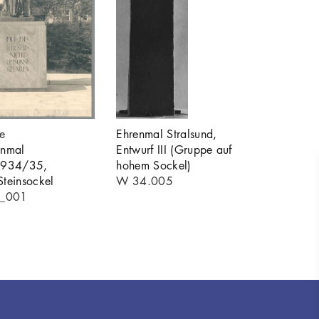
e
Ehrenmal Stralsund,
enmal
Entwurf III (Gruppe auf
 1934/35,
hohem Sockel)
Steinsockel
W 34.005
0_001