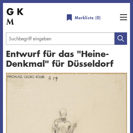
Direkt
zum
Merkliste (
0
)
Inhalt
Geben
Sie
Entwurf für das "Heine-
einen
Denkmal" für Düsseldorf
Suchbegriff
ein
Übersicht schließen