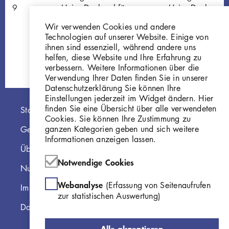
.019
Heine-Denkmal für
Heine-Denkmal f
Düsseldorf, Entwurf II
Düsseldorf, Entwu
Wir verwenden Cookies und andere
Gi412
Gi413
Technologien auf unserer Website. Einige von
ihnen sind essenziell, während andere uns
helfen, diese Website und Ihre Erfahrung zu
verbessern. Weitere Informationen über die
Verwendung Ihrer Daten finden Sie in unserer
Datenschutzerklärung Sie können Ihre
Einstellungen jederzeit im Widget ändern. Hier
Hauptnavigation
finden Sie eine Übersicht über alle verwendeten
Startseite
Cookies. Sie können Ihre Zustimmung zu
ganzen Kategorien geben und sich weitere
Georg Kolbe Museum
Informationen anzeigen lassen.
Über die Online Sammlung
Notwendige Cookies
Nutzungshinweise
Webanalyse
(Erfassung von Seitenaufrufen
Impressum
zur statistischen Auswertung)
Datenschutzerklärung
Alle akzeptieren