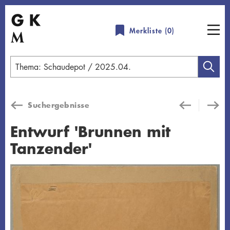
Direkt
zum
Merkliste (
0
)
Inhalt
Geben
Sie
einen
Suchergebnisse
Suchbegriff
ein
Entwurf 'Brunnen mit
Tanzender'
Übersicht schließen