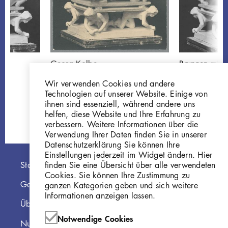
,
Georg Kolbe
Brunnen mit 
Brunnenentwurf mit
Entwurf
Wir verwenden Cookies und andere
Tanzender
W 09.012
Technologien auf unserer Website. Einige von
GKFo-0066_001
ihnen sind essenziell, während andere uns
helfen, diese Website und Ihre Erfahrung zu
verbessern. Weitere Informationen über die
Verwendung Ihrer Daten finden Sie in unserer
Datenschutzerklärung Sie können Ihre
Einstellungen jederzeit im Widget ändern. Hier
Hauptnavigation
finden Sie eine Übersicht über alle verwendeten
Startseite
Cookies. Sie können Ihre Zustimmung zu
Georg Kolbe Museum
ganzen Kategorien geben und sich weitere
Informationen anzeigen lassen.
Über die Online Sammlung
Notwendige Cookies
Nutzungshinweise