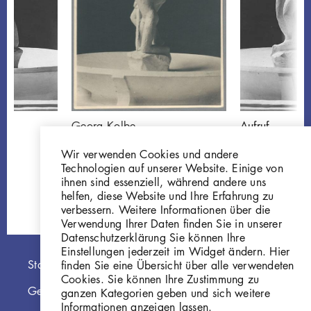
Georg Kolbe
Aufruf
Brunnenentwurf Aufruf I,
W 14.015
Wir verwenden Cookies und andere
1914/16, Gips
Technologien auf unserer Website. Einige von
GKFo-0134_001
ihnen sind essenziell, während andere uns
helfen, diese Website und Ihre Erfahrung zu
verbessern. Weitere Informationen über die
Verwendung Ihrer Daten finden Sie in unserer
Datenschutzerklärung Sie können Ihre
Einstellungen jederzeit im Widget ändern. Hier
Hauptnavigation
Startseite
finden Sie eine Übersicht über alle verwendeten
Cookies. Sie können Ihre Zustimmung zu
Georg Kolbe Museum
ganzen Kategorien geben und sich weitere
Informationen anzeigen lassen.