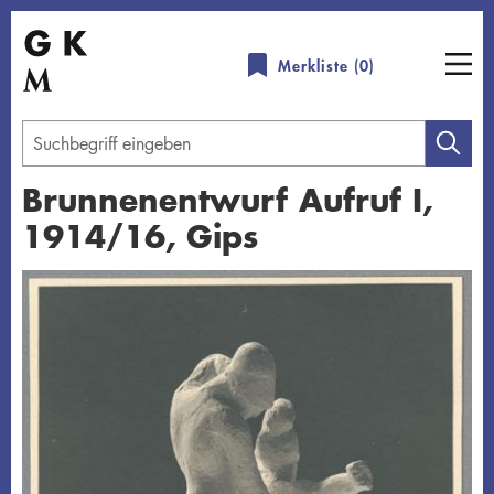
Direkt
zum
Merkliste (
0
)
Inhalt
Geben
Sie
Brunnenentwurf Aufruf I,
einen
1914/16, Gips
Suchbegriff
ein
Übersicht schließen