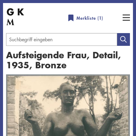
Direkt
zum
Merkliste (
1
)
Inhalt
Geben
Sie
Aufsteigende Frau, Detail,
einen
1935, Bronze
Suchbegriff
ein
Übersicht schließen