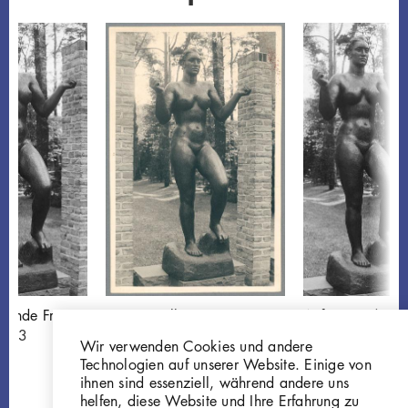
igende Frau
Georg Kolbe
Aufsteigende Fr
.013
Aufsteigende Frau,
W 35.013
Wir verwenden Cookies und andere
1935, Bronze
Technologien auf unserer Website. Einige von
GKFo-0457_001
ihnen sind essenziell, während andere uns
helfen, diese Website und Ihre Erfahrung zu