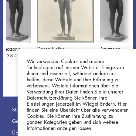
Amazone
Georg Kolbe
Amazone
W 38.005
Entwurf Amazone,
W 38.005
Wir verwenden Cookies und andere
1937, Bronze
Technologien auf unserer Website. Einige von
GKFo-0478_001
ihnen sind essenziell, während andere uns
helfen, diese Website und Ihre Erfahrung zu
verbessern. Weitere Informationen über die
Verwendung Ihrer Daten finden Sie in unserer
Datenschutzerklärung Sie können Ihre
Einstellungen jederzeit im Widget ändern. Hier
Hauptnavigation
Startseite
finden Sie eine Übersicht über alle verwendeten
Cookies. Sie können Ihre Zustimmung zu
Georg Kolbe Museum
ganzen Kategorien geben und sich weitere
Informationen anzeigen lassen.
Über die Online Sammlung