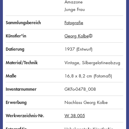
Amazone
Junge Frau
Sammlungsbereich
Fotografie
Künstler*in
Georg Kolbe
G
N
D
Datierung
1937 (Entwurf)
Material/Technik
Vintage, Silbergelatineabzug
Maße
16,8 x 8,2 cm (Fotomaß)
Inventarnummer
GKFo-0478_008
Erwerbung
Nachlass Georg Kolbe
Werkverzeichnis-Nr.
W 38.005
Fotograf*in
Unbekannte*r Künstler*in