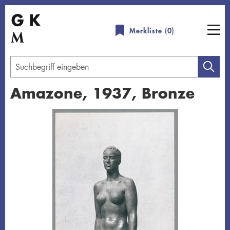
Direkt
zum
Merkliste (
0
)
Inhalt
Geben
Sie
Amazone, 1937, Bronze
einen
Suchbegriff
Übersicht schließen
ein