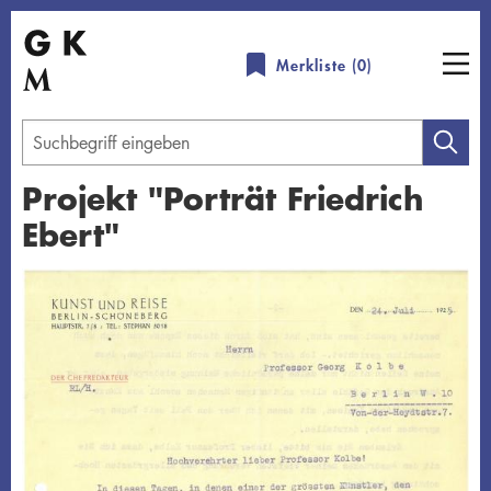
Direkt
zum
Merkliste (
0
)
Inhalt
Geben
Sie
Projekt "Porträt Friedrich
einen
Ebert"
Suchbegriff
ein
Übersicht schließen