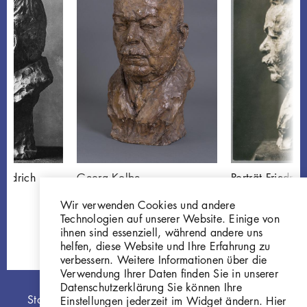
riedrich
Georg Kolbe
Porträt Friedric
Porträt Friedrich Ebert
1925, vermutli
Wir verwenden Cookies und andere
Gi281
GKFo-0266_0
Technologien auf unserer Website. Einige von
ihnen sind essenziell, während andere uns
helfen, diese Website und Ihre Erfahrung zu
verbessern. Weitere Informationen über die
Verwendung Ihrer Daten finden Sie in unserer
Datenschutzerklärung Sie können Ihre
Hauptnavigation
Startseite
Einstellungen jederzeit im Widget ändern. Hier