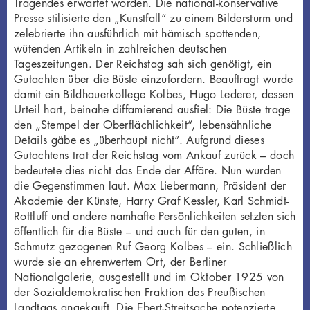
Tragendes erwartet worden. Die national-konservative
Presse stilisierte den „Kunstfall“ zu einem Bildersturm und
zelebrierte ihn ausführlich mit hämisch spottenden,
wütenden Artikeln in zahlreichen deutschen
Tageszeitungen. Der Reichstag sah sich genötigt, ein
Gutachten über die Büste einzufordern. Beauftragt wurde
damit ein Bildhauerkollege Kolbes, Hugo Lederer, dessen
Urteil hart, beinahe diffamierend ausfiel: Die Büste trage
den „Stempel der Oberflächlichkeit“, lebensähnliche
Details gäbe es „überhaupt nicht“. Aufgrund dieses
Gutachtens trat der Reichstag vom Ankauf zurück – doch
bedeutete dies nicht das Ende der Affäre. Nun wurden
die Gegenstimmen laut. Max Liebermann, Präsident der
Akademie der Künste, Harry Graf Kessler, Karl Schmidt-
Rottluff und andere namhafte Persönlichkeiten setzten sich
öffentlich für die Büste – und auch für den guten, in
Schmutz gezogenen Ruf Georg Kolbes – ein. Schließlich
wurde sie an ehrenwertem Ort, der Berliner
Nationalgalerie, ausgestellt und im Oktober 1925 von
der Sozialdemokratischen Fraktion des Preußischen
Landtags angekauft. Die Ebert-Streitsache potenzierte