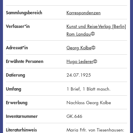
Sammlungsbereich
Korrespondenzen
Verfasser*in
Kunst und Reise-Verlag [Berlin]
Rom Landau
G
N
D
Adressat*in
Georg Kolbe
G
N
D
Erwähnte Personen
Hugo Lederer
G
N
D
Datierung
24.07.1925
Umfang
1 Brief, 1 Blatt masch.
Erwerbung
Nachlass Georg Kolbe
Inventarnummer
GK.646
Literaturhinweis
Maria Frfr. von Tiesenhausen: