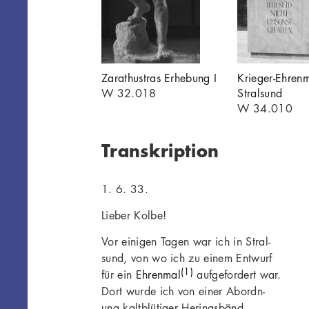
Zarathustras Erhebung I
Krieger-Ehren
W 32.018
Stralsund
W 34.010
Transkription
1. 6. 33.
Lieber Kolbe!
Vor einigen Tagen war ich in Stral-
sund, von wo ich zu einem Entwurf
(1)
für ein
Ehrenmal
aufgefordert war.
Dort wurde ich von einer Abordn-
ung kaltblütiger Heringsbänd-