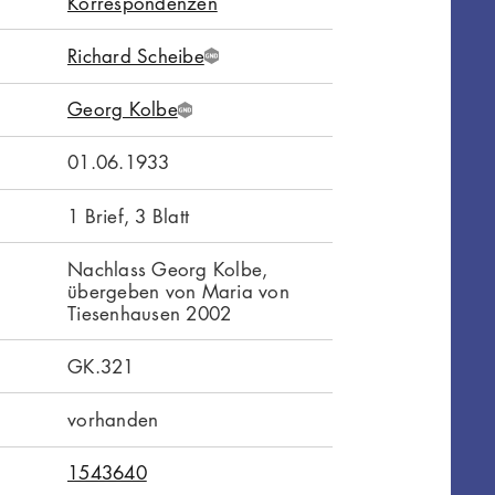
Korrespondenzen
Richard Scheibe
G
N
Georg Kolbe
D
G
N
01.06.1933
D
1 Brief, 3 Blatt
Nachlass Georg Kolbe,
übergeben von Maria von
Tiesenhausen 2002
GK.321
vorhanden
1543640