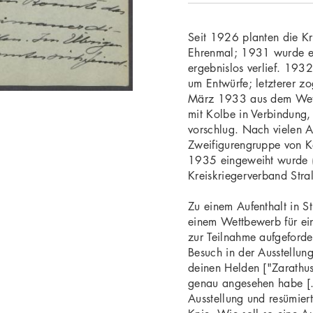
Seit 1926 planten die Kr
Ehrenmal; 1931 wurde e
ergebnislos verlief. 193
um Entwürfe; letzterer z
März 1933 aus dem Wett
mit Kolbe in Verbindung,
vorschlug. Nach vielen 
Zweifigurengruppe von K
1935 eingeweiht wurde (
Kreiskriegerverband Stra
Zu einem Aufenthalt in St
einem Wettbewerb für ein
zur Teilnahme aufgeforde
Besuch in der Ausstellung
deinen Helden ["Zarath
genau angesehen habe [..
Ausstellung und resümiert