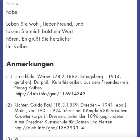
Seite 4
habe.
Leben Sie wohl, lieber Freund, und
lassen Sie mich bald ein Wort
hören. Es grüßt Sie herzlichst
Ihr Kolbe.
Anmerkungen
Hirschfeld, Werner (28.2.1882, Königsberg – 1914,
gefallen), Dr. phil., Kunsthistoriker, aus dem Freundeskreis
Georg Kolbes
http://d-nb.info/gnd/116914343
Richter, Guido Paul (18.3.1859, Dresden – 1941, ebd.),
Maler, von 1901-1924 Lehrer am Königlich Sächsischen
Kadettenkorps in Dresden, Leiter der 1896 gegründeten
Alten Dresdner Kunstschule für Damen und Herren
http://d-nb.info/gnd/136393314
Werk Georg Kolbes, Liegende, 1903, Gips