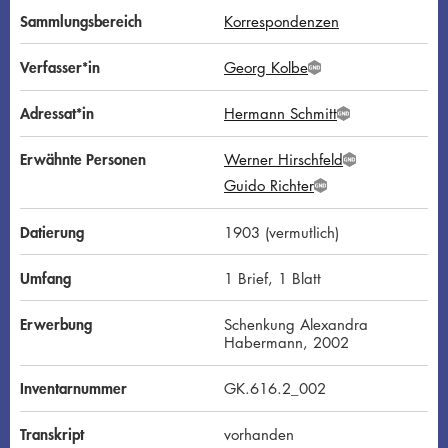
Sammlungsbereich
Korrespondenzen
Verfasser*in
Georg Kolbe
G
N
D
Adressat*in
Hermann Schmitt
G
N
D
Erwähnte Personen
Werner Hirschfeld
G
Guido Richter
N
G
D
N
D
Datierung
1903 (vermutlich)
Umfang
1 Brief, 1 Blatt
Erwerbung
Schenkung Alexandra
Habermann, 2002
Inventarnummer
GK.616.2_002
Transkript
vorhanden