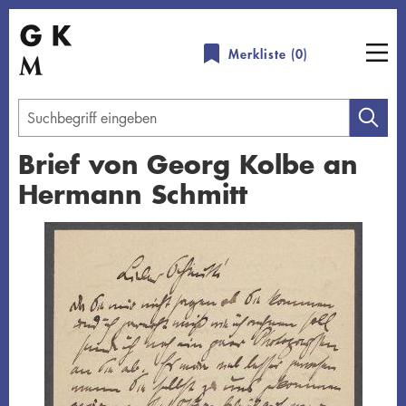
Direkt
zum
Merkliste (
0
)
Inhalt
Geben
Sie
Brief von Georg Kolbe an
einen
Hermann Schmitt
Suchbegriff
ein
Übersicht schließen