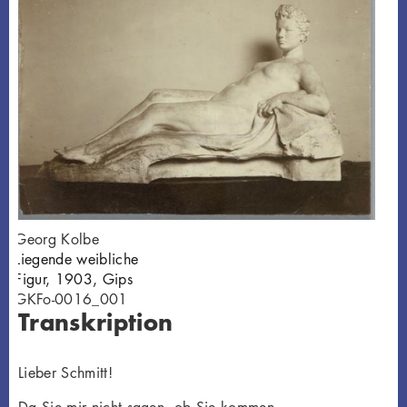
Georg Kolbe
G
Liegende weibliche
B
Figur, 1903, Gips
1
GKFo-0016_001
G
Transkription
Lieber Schmitt!