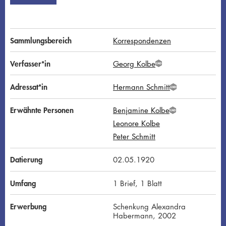
Sammlungsbereich
Korrespondenzen
Verfasser*in
Georg Kolbe
G
N
D
Adressat*in
Hermann Schmitt
G
N
D
Erwähnte Personen
Benjamine Kolbe
G
Leonore Kolbe
N
D
Peter Schmitt
Datierung
02.05.1920
Umfang
1 Brief, 1 Blatt
Erwerbung
Schenkung Alexandra
Habermann, 2002