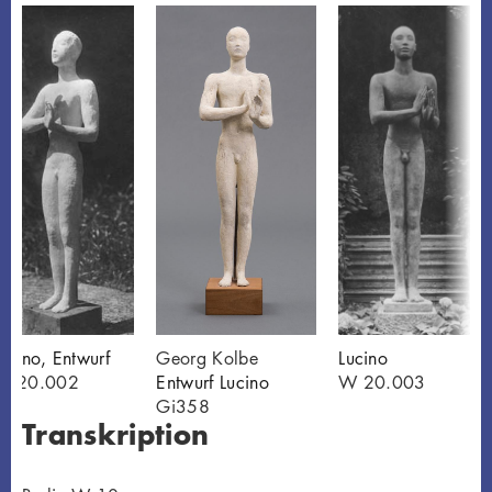
ucino, Entwurf
Georg Kolbe
Lucino
W 20.002
Entwurf Lucino
W 20.003
Gi358
Transkription