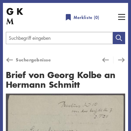
Direkt
zum
Merkliste (
0
)
Inhalt
Geben
Sie
einen
Suchergebnisse
Suchbegriff
ein
Brief von Georg Kolbe an
Hermann Schmitt
Übersicht schließen