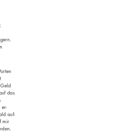
;
gern.
en
Worten
t
f Geld
auf das
s
 er-
ld auf-
f mir
erden.