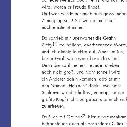
da jeder Mensch doch frei ist und nur thun
wird, woran er Freude findet.
Und was würde mir auch eine gezwungen
Zuneigung sein! Sie würde mich nur
noch ernster stimmen.
Da schrieb mir unerwartet die
Gräfin
(1)
Zichy
freundliche, anerkennende Worte
und ich atmete leichter auf. Aber um Sie,
bester Graf, war es mir besonders leid.
Denn die Zahl meiner Freunde ist eben
noch nicht groß, und nicht schnell wird
ein Anderer dahin kommen, daß er mir
den Namen „Harrach“ deckt. Wo nicht
Seelenverwandtschaft ist, vermag mir der
größte Kopf nichts zu geben und mich nic
zu erfreuen.
(2)
Daß ich mit
Greiner
hier zusammenkam
betrachte ich auch als besonderes Glück 