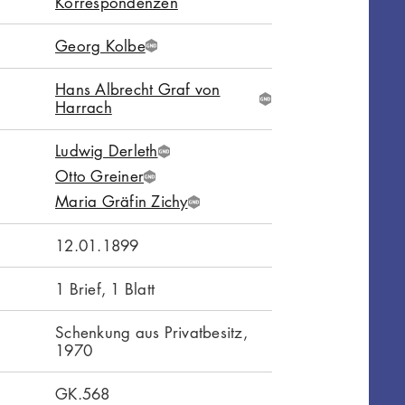
Korrespondenzen
Georg Kolbe
G
N
Hans Albrecht Graf von
D
G
Harrach
N
D
Ludwig Derleth
G
Otto Greiner
N
G
D
Maria Gräfin Zichy
N
G
D
N
12.01.1899
D
1 Brief, 1 Blatt
Schenkung aus Privatbesitz,
1970
GK.568