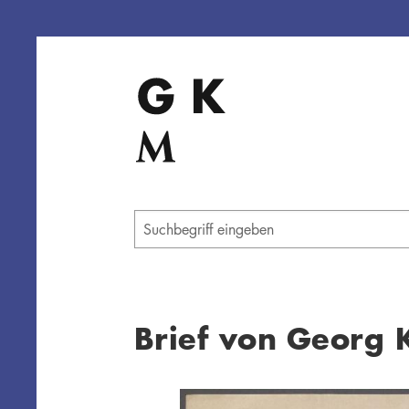
Direkt
zum
Inhalt
Geben
Sie
einen
Suchbegriff
ein
Brief von Georg 
Übersicht schließen