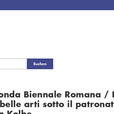
Suchen
conda Biennale Romana / 
belle arti sotto il patrona
g Kolbe