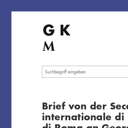
Direkt
zum
Inhalt
Geben
Sie
einen
Suchbegriff
ein
Brief von der Se
internationale di 
di Roma an Geor