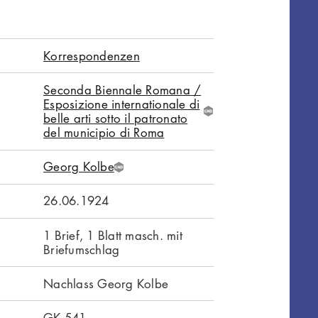
Korrespondenzen
Seconda Biennale Romana /
Esposizione internationale di
G
belle arti sotto il patronato
N
del municipio di Roma
D
Georg Kolbe
G
N
26.06.1924
D
1 Brief, 1 Blatt masch. mit
Briefumschlag
Nachlass Georg Kolbe
GK.541