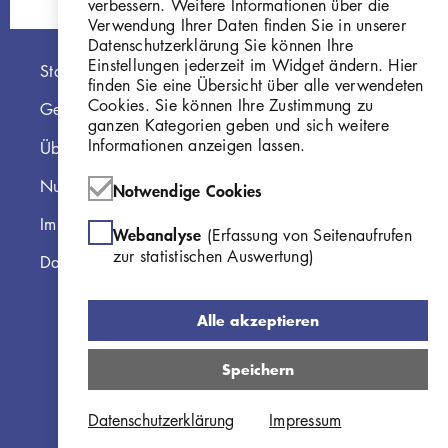
verbessern. Weitere Informationen über die
Verwendung Ihrer Daten finden Sie in unserer
Datenschutzerklärung Sie können Ihre
Einstellungen jederzeit im Widget ändern. Hier
Hauptnavigation
Startseite
finden Sie eine Übersicht über alle verwendeten
Cookies. Sie können Ihre Zustimmung zu
Georg Kolbe Museum
ganzen Kategorien geben und sich weitere
Informationen anzeigen lassen.
Über die Online Sammlung
Nutzungshinweise
Notwendige Cookies
Impressum
Webanalyse
(Erfassung von Seitenaufrufen
zur statistischen Auswertung)
Datenschutzerklärung
Alle akzeptieren
Speichern
Datenschutzerklärung
Impressum