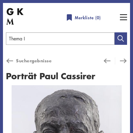
Direkt
zum
Merkliste (
0
)
Inhalt
Geben
Sie
einen
Suchergebnisse
Suchbegriff
ein
Porträt Paul Cassirer
Übersicht schließen