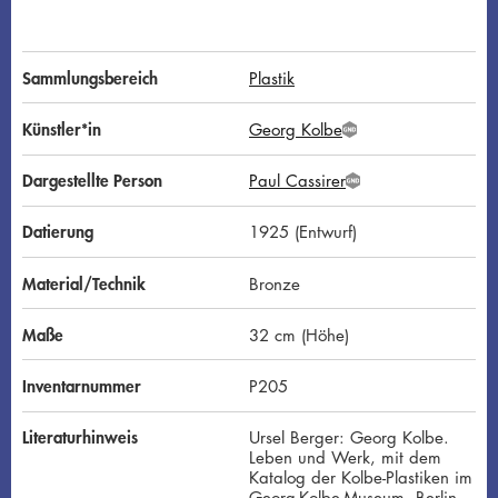
Sammlungsbereich
Plastik
Künstler*in
Georg Kolbe
G
N
D
Dargestellte Person
Paul Cassirer
G
N
D
Datierung
1925 (Entwurf)
Material/Technik
Bronze
Maße
32 cm (Höhe)
Inventarnummer
P205
Literaturhinweis
Ursel Berger: Georg Kolbe.
Leben und Werk, mit dem
Katalog der Kolbe-Plastiken im
Georg-Kolbe-Museum, Berlin