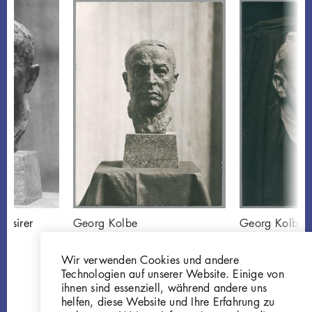
assirer
Georg Kolbe
Georg Kolbe
Porträt Paul Cassirer,
Totenmaske Pa
1925, Bronze
Cassirer, 192
Wir verwenden Cookies und andere
GKFo-0275_001
GKFo-0304_
Technologien auf unserer Website. Einige von
ihnen sind essenziell, während andere uns
helfen, diese Website und Ihre Erfahrung zu