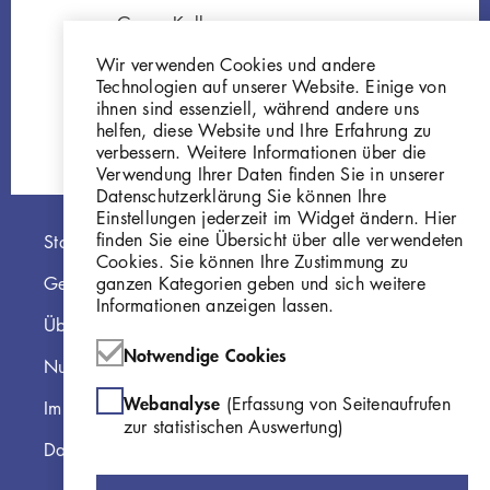
Georg Kolbe
Mars und Venus I,
Wir verwenden Cookies und andere
1940, Gips
Technologien auf unserer Website. Einige von
GKFo-0500_001
ihnen sind essenziell, während andere uns
helfen, diese Website und Ihre Erfahrung zu
verbessern. Weitere Informationen über die
Verwendung Ihrer Daten finden Sie in unserer
Datenschutzerklärung Sie können Ihre
Einstellungen jederzeit im Widget ändern. Hier
Hauptnavigation
finden Sie eine Übersicht über alle verwendeten
Startseite
Cookies. Sie können Ihre Zustimmung zu
ganzen Kategorien geben und sich weitere
Georg Kolbe Museum
Informationen anzeigen lassen.
Über die Online Sammlung
Notwendige Cookies
Nutzungshinweise
Webanalyse
(Erfassung von Seitenaufrufen
Impressum
zur statistischen Auswertung)
Datenschutzerklärung