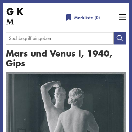
Direkt
zum
Merkliste (
0
)
Inhalt
Geben
Sie
Mars und Venus I, 1940,
einen
Gips
Suchbegriff
ein
Übersicht schließen