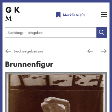
Direkt
zum
Merkliste (
0
)
Inhalt
Geben
Sie
einen
Suchergebnisse
Suchbegriff
ein
Brunnenfigur
Übersicht schließen