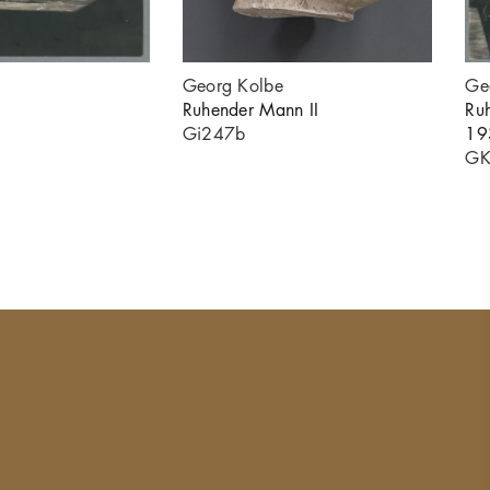
Georg Kolbe
Ge
Ruhender Mann II
Ru
Gi247b
19
GK