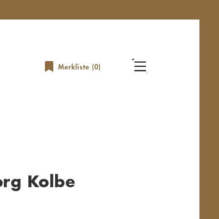
Merkliste (
0
)
org Kolbe