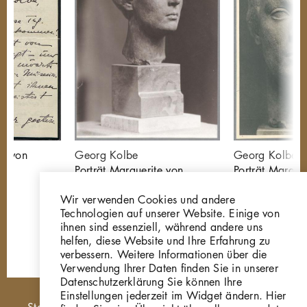
te von
Georg Kolbe
Georg Kolbe
rg
Porträt Marguerite von
Porträt Margue
Kühlmann, 1915,
Kühlmann, 19
Wir verwenden Cookies und andere
Bronze
Bronze
Technologien auf unserer Website. Einige von
GKFo-0148_001
GKFo-0148_0
ihnen sind essenziell, während andere uns
helfen, diese Website und Ihre Erfahrung zu
verbessern. Weitere Informationen über die
Verwendung Ihrer Daten finden Sie in unserer
Datenschutzerklärung Sie können Ihre
Einstellungen jederzeit im Widget ändern. Hier