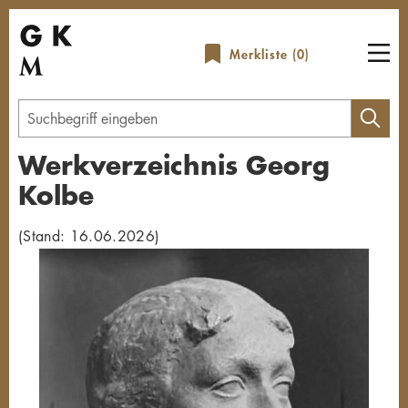
Direkt
zum
Merkliste (
0
)
Inhalt
Geben
Sie
Werkverzeichnis Georg
einen
Kolbe
Suchbegriff
ein
(Stand: 16.06.2026)
Übersicht schließen