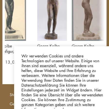
 Kolbe
Georg Kolbe
Georg Kolbe
enfigur, 1912,
Mädchenfigur
Mädchenfigur, 1912
Wir verwenden Cookies und andere
e
P267
Bronze
Technologien auf unserer Website. Einige von
-0113_008
GKFo-0113_002
ihnen sind essenziell, während andere uns
helfen, diese Website und Ihre Erfahrung zu
verbessern. Weitere Informationen über die
Verwendung Ihrer Daten finden Sie in unserer
Datenschutzerklärung Sie können Ihre
Einstellungen jederzeit im Widget ändern. Hier
Hauptnavigation
Startseite
finden Sie eine Übersicht über alle verwendeten
Cookies. Sie können Ihre Zustimmung zu
Georg Kolbe Museum
ganzen Kategorien geben und sich weitere