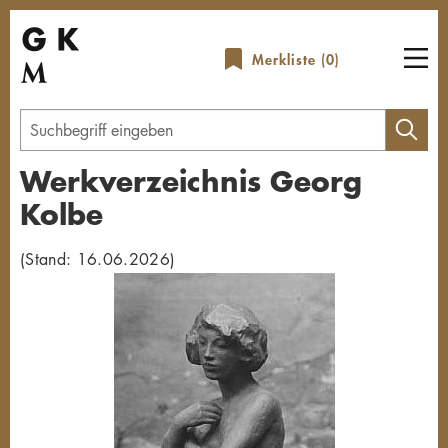
Direkt
zum
Merkliste (
0
)
Inhalt
Geben
Sie
Werkverzeichnis Georg
einen
Kolbe
Suchbegriff
ein
(Stand: 16.06.2026)
Übersicht schließen