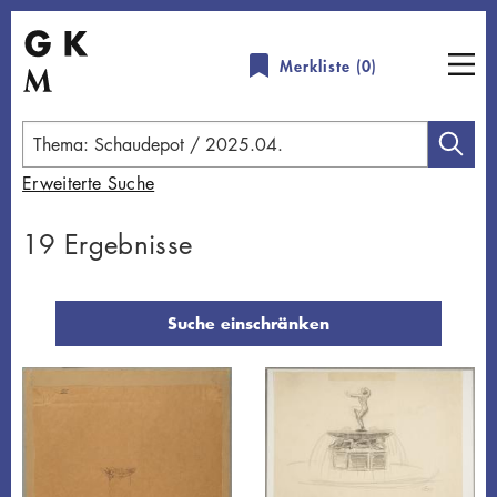
Direkt
zum
Merkliste (
0
)
Inhalt
Geben
Sie
Erweiterte Suche
einen
Suchbegriff
19 Ergebnisse
ein
Suche einschränken