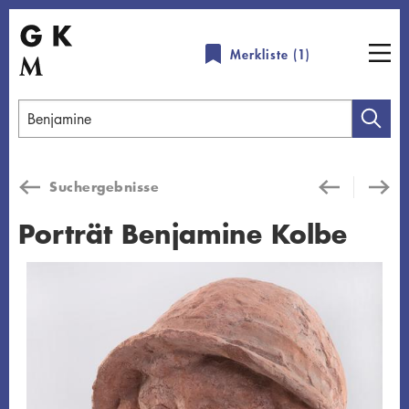
Direkt
zum
Merkliste (
1
)
Inhalt
Geben
Sie
einen
Suchergebnisse
Suchbegriff
ein
Porträt Benjamine Kolbe
Übersicht schließen