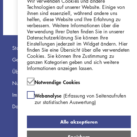
Kolbe
P134
Wir verwenden Cookies und andere
Technologien auf unserer Website. Einige von
P169
ihnen sind essenziell, während andere uns
helfen, diese Website und Ihre Erfahrung zu
verbessern. Weitere Informationen über die
Verwendung Ihrer Daten finden Sie in unserer
Datenschutzerklärung Sie können Ihre
Einstellungen jederzeit im Widget ändern. Hier
Hauptnavigation
Startseite
finden Sie eine Übersicht über alle verwendeten
Cookies. Sie können Ihre Zustimmung zu
Georg Kolbe Museum
ganzen Kategorien geben und sich weitere
Informationen anzeigen lassen.
Über die Online Sammlung
Notwendige Cookies
Nutzungshinweise
Impressum
Webanalyse
(Erfassung von Seitenaufrufen
zur statistischen Auswertung)
Datenschutzerklärung
Alle akzeptieren
Speichern