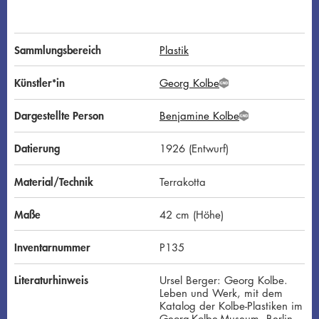
Sammlungsbereich
Plastik
Künstler*in
Georg Kolbe
G
N
D
Dargestellte Person
Benjamine Kolbe
G
N
D
Datierung
1926 (Entwurf)
Material/Technik
Terrakotta
Maße
42 cm (Höhe)
Inventarnummer
P135
Literaturhinweis
Ursel Berger: Georg Kolbe.
Leben und Werk, mit dem
Katalog der Kolbe-Plastiken im
Georg-Kolbe-Museum, Berlin