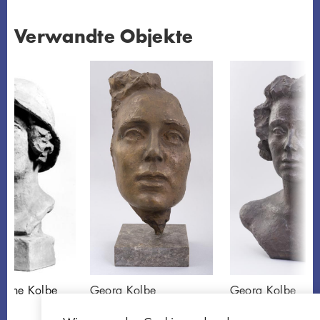
Verwandte Objekte
amine Kolbe
Georg Kolbe
Georg Kolbe
Porträtmaske Benjamine
Porträt Benjamine