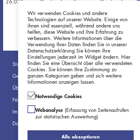
W 26.028
Phantom Torso II
Phantom Torso I,
Gi377
Gips
Wir verwenden Cookies und andere
GKFo-0322_001
Technologien auf unserer Website. Einige von
ihnen sind essenziell, während andere uns
helfen, diese Website und Ihre Erfahrung zu
verbessern. Weitere Informationen über die
Verwendung Ihrer Daten finden Sie in unserer
Datenschutzerklärung Sie können Ihre
Einstellungen jederzeit im Widget ändern. Hier
Hauptnavigation
finden Sie eine Übersicht über alle verwendeten
Startseite
Cookies. Sie können Ihre Zustimmung zu
ganzen Kategorien geben und sich weitere
Georg Kolbe Museum
Informationen anzeigen lassen.
Über die Online Sammlung
Notwendige Cookies
Nutzungshinweise
Webanalyse
(Erfassung von Seitenaufrufen
Impressum
zur statistischen Auswertung)
Datenschutzerklärung
Alle akzeptieren