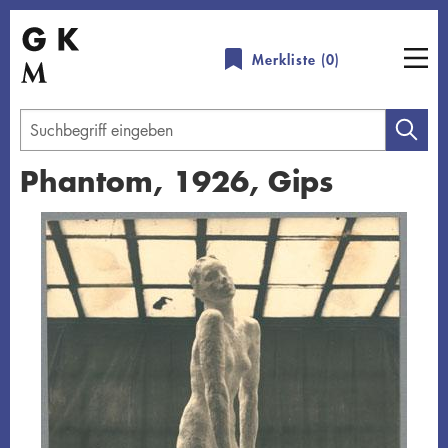
Direkt
zum
Merkliste (
0
)
Inhalt
Geben
Sie
Phantom, 1926, Gips
einen
Suchbegriff
Übersicht schließen
ein