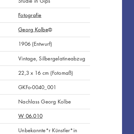
Studie in Gips
Fotografie
Georg Kolbe
G
N
1906 (Entwurf)
D
Vintage, Silbergelatineabzug
22,3 x 16 cm (Fotomaß)
GKFo-0040_001
Nachlass Georg Kolbe
W 06.010
Unbekannte*r Künstler*in