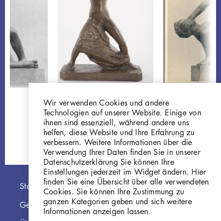
Georg Kolbe
Georg Kolbe
Wir verwenden Cookies und andere
Kleine Amazone
Liebeskampf
Technologien auf unserer Website. Einige von
P5
GKFo-0060_00
ihnen sind essenziell, während andere uns
helfen, diese Website und Ihre Erfahrung zu
verbessern. Weitere Informationen über die
Verwendung Ihrer Daten finden Sie in unserer
Datenschutzerklärung Sie können Ihre
Einstellungen jederzeit im Widget ändern. Hier
finden Sie eine Übersicht über alle verwendeten
Hauptnavigation
Startseite
Cookies. Sie können Ihre Zustimmung zu
ganzen Kategorien geben und sich weitere
Georg Kolbe Museum
Informationen anzeigen lassen.