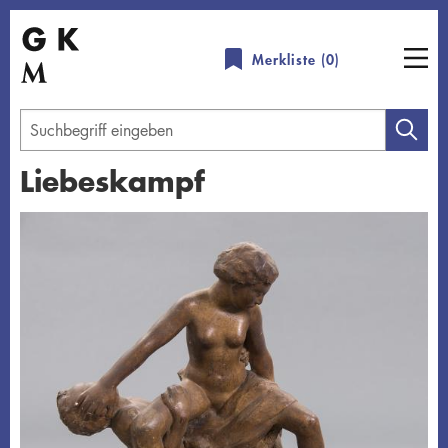
Direkt
zum
Merkliste (
0
)
Inhalt
Geben
Sie
Liebeskampf
einen
Suchbegriff
Übersicht schließen
ein