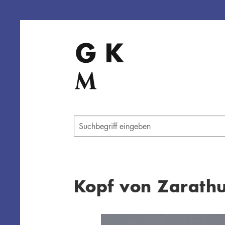
Direkt
zum
Inhalt
Geben
Sie
einen
Suchbegriff
ein
Kopf von Zarathu
Übersicht schließen