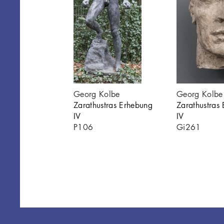
tras Erhebung III
Georg Kolbe
Georg Kolbe
010
Zarathustras Erhebung
Zarathustras
IV
IV
P106
Gi261